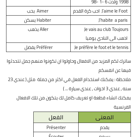
1998
ولدت 6 -1 -98
J'aime le Foot
احب كرة القدم
Aimer
يحب
a paris
J'habite
Habiter
يسكن
Je vais au club Toujours
Aller
يذهب
اذهب الى النادي يوميا
Je préfère le foot et le tennis
Préférer
يفضل
ساترك لكم المزيد من الافعال وحاولوا ان تكونوا منهم جمل تتحدثوا
فيها عن انفسكم
ملاحظة : يمكنك استخدام الفعل في اكثر من جملة
مثل ( عندي 23
سنه , عندي 3 اخوات , عندي سيارة ... )
يمكنك انشاء قطعة او تعريف كامل لك يتكون من تلك الافعال
الفرنسية
المعنى
الفعل
يقدم
Présenter
يسمع
Écouter