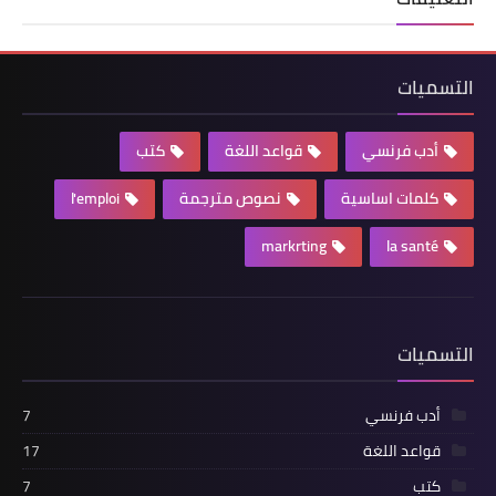
التسميات
أدب فرنسي
قواعد اللغة
كتب
كلمات اساسية
نصوص مترجمة
l'emploi
markrting
la santé
التسميات
أدب فرنسي
7
قواعد اللغة
17
كتب
7