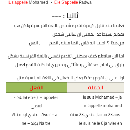
IL s'appelle
Mohamed
-
Elle S'appelle
Radwa
ثانيا : ---
تعلمنا منذ قليل كيفية تقديم شخص باللغة الفرنسية ولكن هو
تقديم بسيط جدا بمعنى ان سالني شخص
من هذا
؟
اجيب
انه فلان , انها فلانه , انهم ___ , انهن ____
اما الان ساتعلم كيف يمكنني تقديم نفسي باللغة الفرنسية بشكل
يليق بي امام اصدقائي و عائلتي و مديري اذا كنت اتقدم لعمل ---
اولا علي ان اقوم بحفظ بعض الافعال في اللغة الفرنسية مثل
الجملة
الفعل
appeler
Je suis Mohamed – je
-
SUIS( être ) –
m'appelle mohamed
اسمي
J'ai un 23 ans
عندي 23 سنة
Avoir – ai
عندي او امتلك
Je suis ne le 6 janvier en
Naitre
يولد –
ne